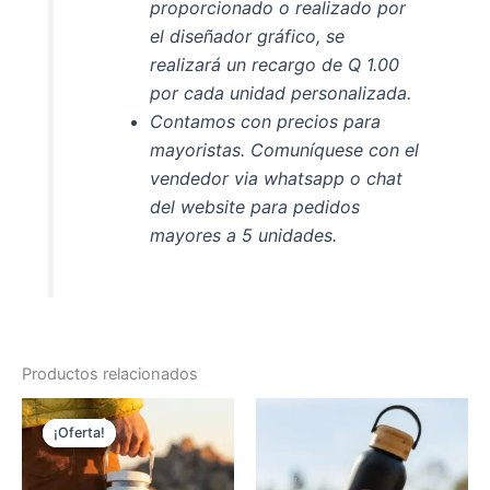
proporcionado o realizado por
el diseñador gráfico, se
realizará un recargo de Q 1.00
por cada unidad personalizada.
Contamos con precios para
mayoristas. Comuníquese con el
vendedor via whatsapp o chat
del website para pedidos
mayores a 5 unidades.
Productos relacionados
El
El
precio
precio
¡Oferta!
¡Oferta!
original
actual
era:
es:
Q200.00.
Q160.00.