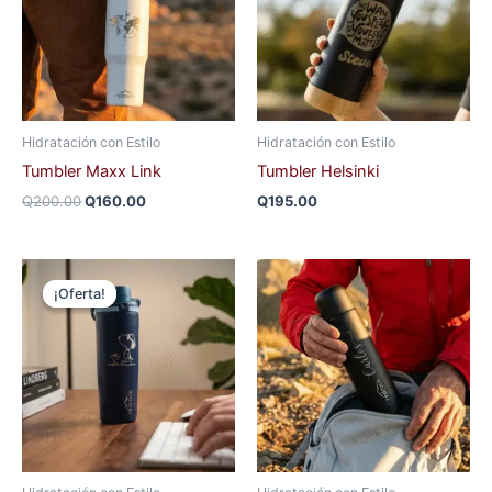
Hidratación con Estilo
Hidratación con Estilo
Tumbler Maxx Link
Tumbler Helsinki
Q
200.00
Q
160.00
Q
195.00
El
El
precio
precio
¡Oferta!
¡Oferta!
original
actual
era:
es:
Q250.00.
Q200.00.