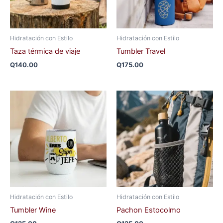
Hidratación con Estilo
Hidratación con Estilo
Taza térmica de viaje
Tumbler Travel
Q
140.00
Q
175.00
Hidratación con Estilo
Hidratación con Estilo
Tumbler Wine
Pachon Estocolmo