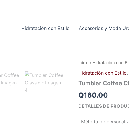
Hidratación con Estilo
Accesorios y Moda Ur
Tumbler
Inicio
/
Hidratación con Es
Coffee
Hidratación con Estilo
Classic
cantidad
Tumbler Coffee Cl
Q
160.00
DETALLES DE PRODU
Método de personaliza