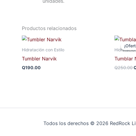
unidades.
Productos relacionados
E
p
¡Ofert
¡Ofert
o
Hidratación con Estilo
Hidratación
e
Tumbler Narvik
Tumblar
Q
Q
190.00
Q
250.00
Todos los derechos © 2026 RedRock Lif